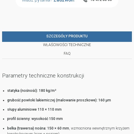
SZCZEGÓŁY PRODUKTU
WŁAŚCIWOŚCI TECHNICZNE
FAQ
Parametry techniczne konstrukcji
statyka (nośność): 180 kg/m²
grubość powłoki lakierniczej (malowanie proszkowe): 160 µm
słupy aluminiowe 110 × 110 mm
profil ścienny: wysokość 150 mm
belka (trawersa) nośna: 150 × 60 mm
, wzmocniona wewnętrznym krzyżem
konstrukcyjnym (pion + poziom)