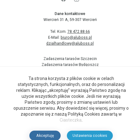
Dane kontaktowe
Wiercień 31 A, 59-307 Wercień
Tel. Kom.
78 472 88 66
E-Mail:
biuro@aluboss.pl
dzialhandlowy@aluboss.pl
Zadaszenia tarasów Szczecin
Zadaszenia tarasów Bydgoszcz
Aluminiowe zadaszenie tarasu
Zadaszenia tarasów Kraków
Ta strona korzysta z plików cookie w celach
Zadaszenia tarasów Łódź
statystycznych, funkcjonalnych, oraz do personalizacji
Zadaszenia tarasów pomorskie
reklam. Klikając „akceptuję” wyrażają Państwo zgodę na
Zadaszenia tarasów Poznań
użycie wszystkich plików cookie. Jeśli nie wyrażają
Zadaszenia tarasów Wrocław
Państwo zgody, prosimy o zmianę ustawień lub
Zadaszenia tarasów Śląsk
opuszczenie serwisu. Aby dowiedzieć się więcej, prosimy o
zapoznanie się z naszą Polityką Cookies zawartą w
Ciasteczka
.
Wszelkie prawa zastrzeżone.
Realizacja:
Idea4Me.pl
2024
Akceptuję
Ustawienia cookies