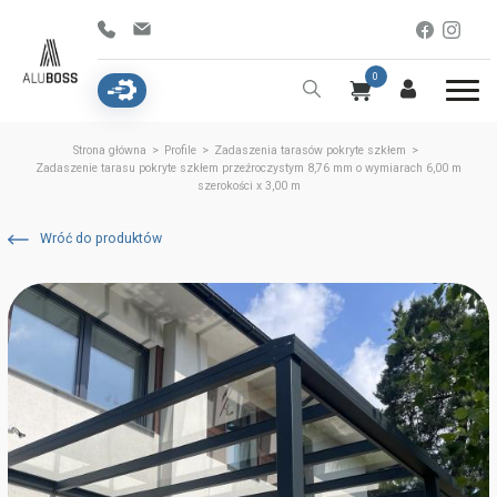
0
Strona główna
>
Profile
>
Zadaszenia tarasów pokryte szkłem
>
Zadaszenie tarasu pokryte szkłem przeźroczystym 8,76 mm o wymiarach 6,00 m
szerokości x 3,00 m
Wróć do produktów