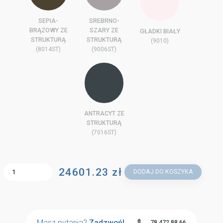
SEPIA-
SREBRNO-
BRĄZOWY ZE
SZARY ZE
GŁADKI BIAŁY
STRUKTURĄ
STRUKTURĄ
(9010)
(8014ST)
(9006ST)
ANTRACYT ZE
STRUKTURĄ
(7016ST)
24601.23 zł
DODAJ DO KOSZYKA
Masz pytania?
Zadzwoń!
78 472 88 66