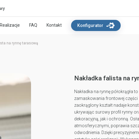
owy
Realizacje
FAQ
Kontakt
Konfigurator
ista na rynnę tarasową
Nakładka falista na r
Nakładka na rynnę półokrągła t
zamaskowania frontowej części 
zaokrąglony kształt nadaje konst
ukrywając surowy profil rynny o
dekoracyjną, jak i ochronną. Osł
atmosferycznymi, poprawia szcz
odwodnienia. Dzięki precyzyjnem