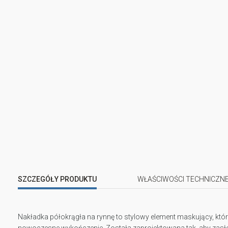
SZCZEGÓŁY PRODUKTU
WŁAŚCIWOŚCI TECHNICZN
Nakładka półokrągła na rynnę to stylowy element maskujący, który
nowoczesne wykończenie. Została zaprojektowana tak, aby zasłoni