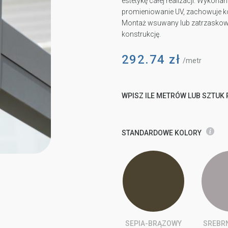
estetykę całej realizacji. Wykona
promieniowanie UV, zachowuje ko
Montaż wsuwany lub zatrzaskowy 
konstrukcję.
292.74
zł
/metr
WPISZ ILE METRÓW LUB SZTUK
STANDARDOWE KOLORY
SEPIA-BRĄZOWY
SREBR