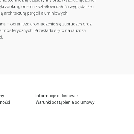
ęki zaokrąglonemu kształtowi całość wygląda lżej i
ą architekturą pergoli aluminiowych.
nną – ogranicza gromadzenie się zabrudzeń oraz
atmosferycznych. Przekłada się to na dłuższą
i.
ony
Informacje o dostawie
tności
Warunki odstąpienia od umowy