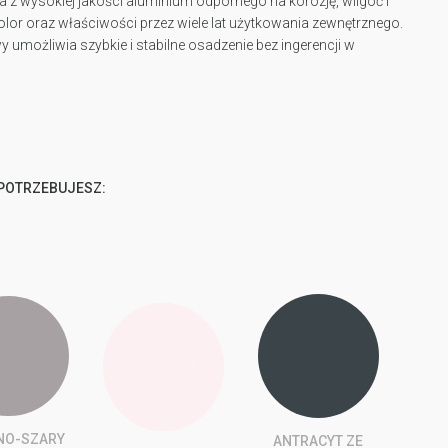
na z wysokiej jakości aluminium odpornego na korozję, wilgoć i
lor oraz właściwości przez wiele lat użytkowania zewnętrznego.
umożliwia szybkie i stabilne osadzenie bez ingerencji w
 POTRZEBUJESZ:
NO-SZARY
ANTRACYT ZE