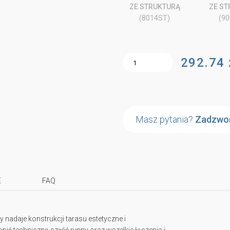
ZE STRUKTURĄ
ZE S
(8014ST)
(9
292.74 
Masz pytania?
Zadzwo
E
FAQ
 nadaje konstrukcji tarasu estetyczne i
ć techniczną część rynny oraz wszelkie łączenia i