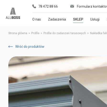
78 472 88 66
Formularz kontakt
O nas
Zadaszenia
SKLEP
Usługi
Strona główna
>
Profile
>
Profile do zadaszeń tarasowych
>
Nakładka fal
Wróć do produktów