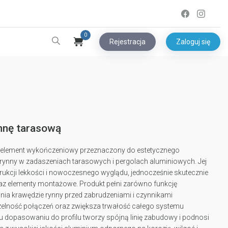
0
Rejestracja
Zaloguj się
ynnę tarasową
o element wykończeniowy przeznaczony do estetycznego
rynny w zadaszeniach tarasowych i pergolach aluminiowych. Jej
rukcji lekkości i nowoczesnego wyglądu, jednocześnie skutecznie
raz elementy montażowe. Produkt pełni zarówno funkcję
ania krawędzie rynny przed zabrudzeniami i czynnikami
elność połączeń oraz zwiększa trwałość całego systemu
u dopasowaniu do profilu tworzy spójną linię zabudowy i podnosi