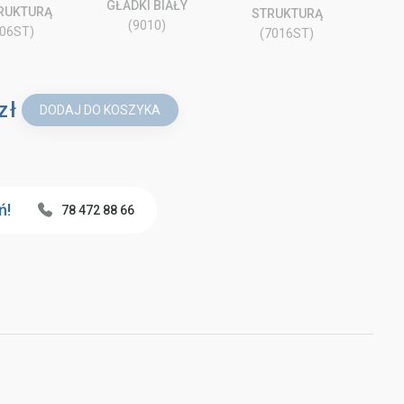
GŁADKI BIAŁY
TRUKTURĄ
STRUKTURĄ
(9010)
006ST)
(7016ST)
zł
DODAJ DO KOSZYKA
ń!
78 472 88 66