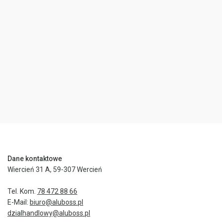
Dane kontaktowe
Wiercień 31 A, 59-307 Wercień
Tel. Kom.
78 472 88 66
E-Mail:
biuro@aluboss.pl
dzialhandlowy@aluboss.pl