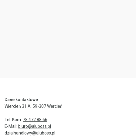
Dane kontaktowe
Wiercień 31 A, 59-307 Wercień
Tel. Kom.
78 472 88 66
E-Mail:
biuro@aluboss.pl
dzialhandlowy@aluboss.pl