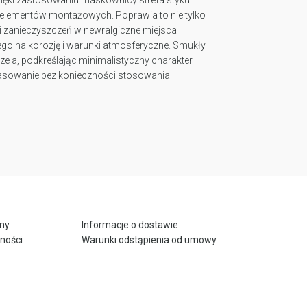
h elementów montażowych. Poprawia to nie tylko
i i zanieczyszczeń w newralgiczne miejsca
ego na korozję i warunki atmosferyczne. Smukły
e a, podkreślając minimalistyczny charakter
asowanie bez konieczności stosowania
ony
Informacje o dostawie
tności
Warunki odstąpienia od umowy