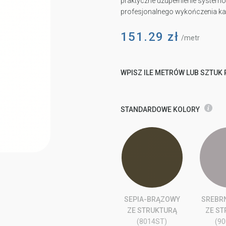
praktyczne uzupełnienie system
profesjonalnego wykończenia każd
151.29
zł
/metr
WPISZ ILE METRÓW LUB SZTUK
STANDARDOWE KOLORY
SEPIA-BRĄZOWY
SREBR
ZE STRUKTURĄ
ZE S
(8014ST)
(9