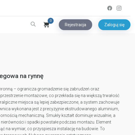
0
Rejestracja
Zaloguj się
egowa na rynnę
chronną – ogranicza gromadzenie się zabrudzeń oraz
 przestrzenie montażowe, co przekłada się na większą trwałość
ewralgiczne miejsca są lepiej zabezpieczone, a system zachowuje
ownica wykonana jest z precyzyjnie ekstrudowanego aluminium,
pornością mechaniczną. Smukły kształt dominuje wizualnie, a
a nierówności i spadki powstałe podczas montażu. Element
ć na wymiar, co przyspiesza instalację na budowie. To