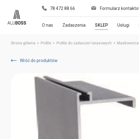
78 472 88 66
Formularz kontakt
O nas
Zadaszenia
SKLEP
Usługi
Strona główna
>
Profile
>
Profile do zadaszeń tarasowych
>
Maskownica 
Wróć do produktów