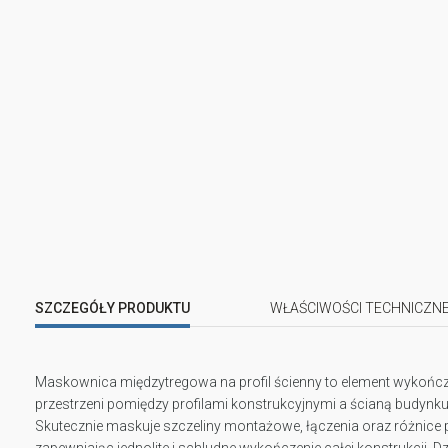
SZCZEGÓŁY PRODUKTU
WŁAŚCIWOŚCI TECHNICZN
Maskownica międzytregowa na profil ścienny to element wykońc
przestrzeni pomiędzy profilami konstrukcyjnymi a ścianą budynk
Skutecznie maskuje szczeliny montażowe, łączenia oraz różnice
zapewniając jednolite i schludne wykończenie całej konstrukcji. 