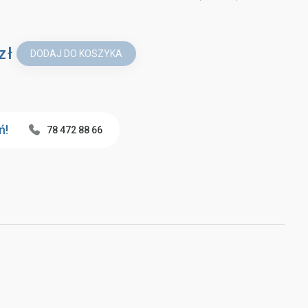
zł
DODAJ DO KOSZYKA
ń!
78 472 88 66