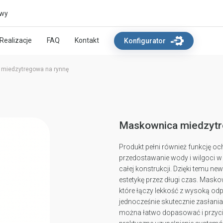
owy
Realizacje
FAQ
Kontakt
Konfigurator
miedzytregowa na rynnę
Maskownica miedzytr
Produkt pełni również funkcję o
przedostawanie wody i wilgoci w
całej konstrukcji. Dzięki temu n
estetykę przez długi czas. Mask
które łączy lekkość z wysoką od
jednocześnie skutecznie zasłani
można łatwo dopasować i przycią