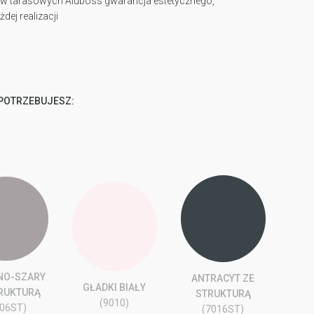
ów tarasowych Aluboss gwarancja estetycznego,
ej realizacji
 POTRZEBUJESZ:
NO-SZARY
ANTRACYT ZE
GŁADKI BIAŁY
TRUKTURĄ
STRUKTURĄ
(9010)
006ST)
(7016ST)