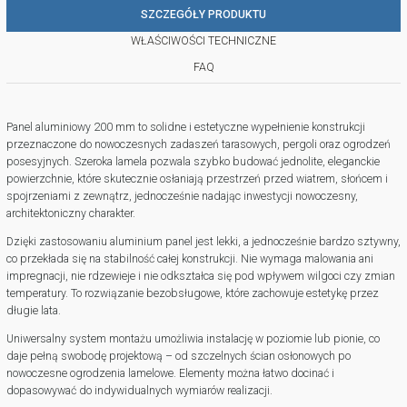
SZCZEGÓŁY PRODUKTU
WŁAŚCIWOŚCI TECHNICZNE
FAQ
Panel aluminiowy 200 mm to solidne i estetyczne wypełnienie konstrukcji
przeznaczone do nowoczesnych zadaszeń tarasowych, pergoli oraz ogrodzeń
posesyjnych. Szeroka lamela pozwala szybko budować jednolite, eleganckie
powierzchnie, które skutecznie osłaniają przestrzeń przed wiatrem, słońcem i
spojrzeniami z zewnątrz, jednocześnie nadając inwestycji nowoczesny,
architektoniczny charakter.
Dzięki zastosowaniu aluminium panel jest lekki, a jednocześnie bardzo sztywny,
co przekłada się na stabilność całej konstrukcji. Nie wymaga malowania ani
impregnacji, nie rdzewieje i nie odkształca się pod wpływem wilgoci czy zmian
temperatury. To rozwiązanie bezobsługowe, które zachowuje estetykę przez
długie lata.
Uniwersalny system montażu umożliwia instalację w poziomie lub pionie, co
daje pełną swobodę projektową – od szczelnych ścian osłonowych po
nowoczesne ogrodzenia lamelowe. Elementy można łatwo docinać i
dopasowywać do indywidualnych wymiarów realizacji.