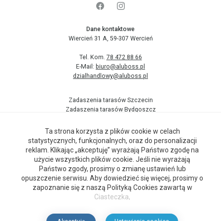
Dane kontaktowe
Wiercień 31 A, 59-307 Wercień
Tel. Kom.
78 472 88 66
E-Mail:
biuro@aluboss.pl
dzialhandlowy@aluboss.pl
Zadaszenia tarasów Szczecin
Zadaszenia tarasów Bydgoszcz
Aluminiowe zadaszenie tarasu
Zadaszenia tarasów Kraków
Ta strona korzysta z plików cookie w celach
Zadaszenia tarasów Łódź
statystycznych, funkcjonalnych, oraz do personalizacji
Zadaszenia tarasów pomorskie
reklam. Klikając „akceptuję” wyrażają Państwo zgodę na
Zadaszenia tarasów Poznań
użycie wszystkich plików cookie. Jeśli nie wyrażają
Zadaszenia tarasów Wrocław
Państwo zgody, prosimy o zmianę ustawień lub
Zadaszenia tarasów Śląsk
opuszczenie serwisu. Aby dowiedzieć się więcej, prosimy o
zapoznanie się z naszą Polityką Cookies zawartą w
Ciasteczka
.
Wszelkie prawa zastrzeżone.
Realizacja:
Idea4Me.pl
2024